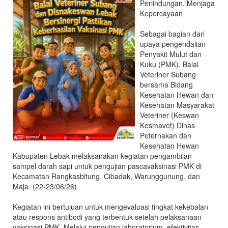
Perlindungan, Menjaga
dan
Kepercayaan
Kesehatan
Hewan
Sebagai bagian dari
Kabupaten
upaya pengendalian
Lebak
Penyakit Mulut dan
Kuku (PMK), Balai
Veteriner Subang
bersama Bidang
Kesehatan Hewan dan
Kesehatan Masyarakat
Veteriner (Keswan
Kesmavet) Dinas
Peternakan dan
Kesehatan Hewan
Kabupaten Lebak melaksanakan kegiatan pengambilan
sampel darah sapi untuk pengujian pascavaksinasi PMK di
Kecamatan Rangkasbitung, Cibadak, Warunggunung, dan
Maja. (22-23/06/26).
Kegiatan ini bertujuan untuk mengevaluasi tingkat kekebalan
atau respons antibodi yang terbentuk setelah pelaksanaan
vaksinasi PMK. Melalui pengujian laboratorium, efektivitas