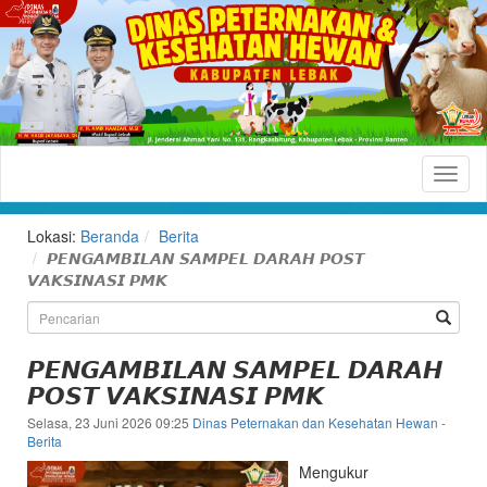
Dinas
Peternakan
dan
Lokasi:
Beranda
Berita
Kesehatan
𝙋𝙀𝙉𝙂𝘼𝙈𝘽𝙄𝙇𝘼𝙉 𝙎𝘼𝙈𝙋𝙀𝙇 𝘿𝘼𝙍𝘼𝙃 𝙋𝙊𝙎𝙏
𝙑𝘼𝙆𝙎𝙄𝙉𝘼𝙎𝙄 𝙋𝙈𝙆
Hewan
Kabupaten
Lebak
𝙋𝙀𝙉𝙂𝘼𝙈𝘽𝙄𝙇𝘼𝙉 𝙎𝘼𝙈𝙋𝙀𝙇 𝘿𝘼𝙍𝘼𝙃
𝙋𝙊𝙎𝙏 𝙑𝘼𝙆𝙎𝙄𝙉𝘼𝙎𝙄 𝙋𝙈𝙆
Situs
Resmi
Selasa, 23 Juni 2026 09:25
Dinas Peternakan dan Kesehatan Hewan
-
Berita
Dinas
Peternakan
Mengukur