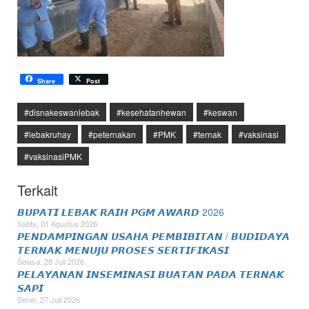
Share
Post
#disnakeswanlebak
#kesehatanhewan
#keswan
#lebakruhay
#peternakan
#PMK
#ternak
#vaksinasi
#vaksinasiPMK
Terkait
𝘽𝙐𝙋𝘼𝙏𝙄 𝙇𝙀𝘽𝘼𝙆 𝙍𝘼𝙄𝙃 𝙋𝙂𝙈 𝘼𝙒𝘼𝙍𝘿 2026
Sabtu, 01 Agustus 2026
𝙋𝙀𝙉𝘿𝘼𝙈𝙋𝙄𝙉𝙂𝘼𝙉 𝙐𝙎𝘼𝙃𝘼 𝙋𝙀𝙈𝘽𝙄𝘽𝙄𝙏𝘼𝙉 / 𝘽𝙐𝘿𝙄𝘿𝘼𝙔𝘼
𝙏𝙀𝙍𝙉𝘼𝙆 𝙈𝙀𝙉𝙐𝙅𝙐 𝙋𝙍𝙊𝙎𝙀𝙎 𝙎𝙀𝙍𝙏𝙄𝙁𝙄𝙆𝘼𝙎𝙄
Selasa, 28 Juli 2026
𝙋𝙀𝙇𝘼𝙔𝘼𝙉𝘼𝙉 𝙄𝙉𝙎𝙀𝙈𝙄𝙉𝘼𝙎𝙄 𝘽𝙐𝘼𝙏𝘼𝙉 𝙋𝘼𝘿𝘼 𝙏𝙀𝙍𝙉𝘼𝙆
𝙎𝘼𝙋𝙄
Senin, 27 Juli 2026