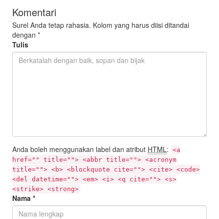
Komentari
Surel Anda tetap rahasia. Kolom yang harus diisi ditandai
dengan
*
Tulis
Anda boleh menggunakan label dan atribut
HTML
:
<a
href="" title=""> <abbr title=""> <acronym
title=""> <b> <blockquote cite=""> <cite> <code>
<del datetime=""> <em> <i> <q cite=""> <s>
<strike> <strong>
Nama
*