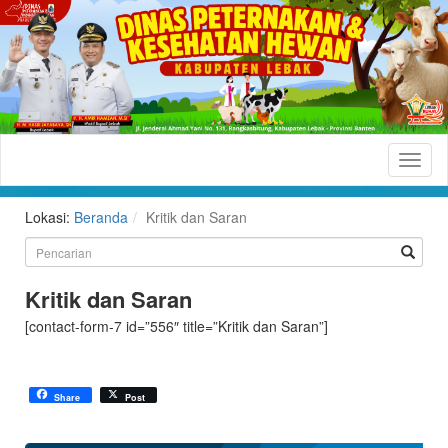
Dinas
Peternakan
dan
Lokasi:
Beranda
Kritik dan Saran
Kesehatan
Hewan
Kabupaten
Kritik dan Saran
Lebak
[contact-form-7 id=”556″ title=”Kritik dan Saran”]
Situs
Resmi
Share
Post
Dinas
Peternakan