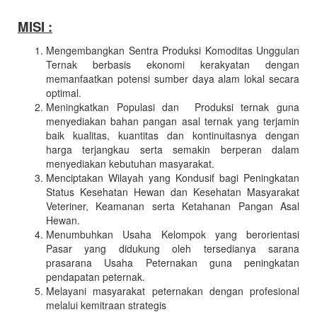
dan
Kesehatan
MISI :
Hewan
Mengembangkan Sentra Produksi Komoditas Unggulan
Kabupaten
Ternak berbasis ekonomi kerakyatan dengan
Lebak
memanfaatkan potensi sumber daya alam lokal secara
optimal.
Meningkatkan Populasi dan Produksi ternak guna
menyediakan bahan pangan asal ternak yang terjamin
baik kualitas, kuantitas dan kontinuitasnya dengan
harga terjangkau serta semakin berperan dalam
menyediakan kebutuhan masyarakat.
Menciptakan Wilayah yang Kondusif bagi Peningkatan
Status Kesehatan Hewan dan Kesehatan Masyarakat
Veteriner, Keamanan serta Ketahanan Pangan Asal
Hewan.
Menumbuhkan Usaha Kelompok yang berorientasi
Pasar yang didukung oleh tersedianya sarana
prasarana Usaha Peternakan guna peningkatan
pendapatan peternak.
Melayani masyarakat peternakan dengan profesional
melalui kemitraan strategis