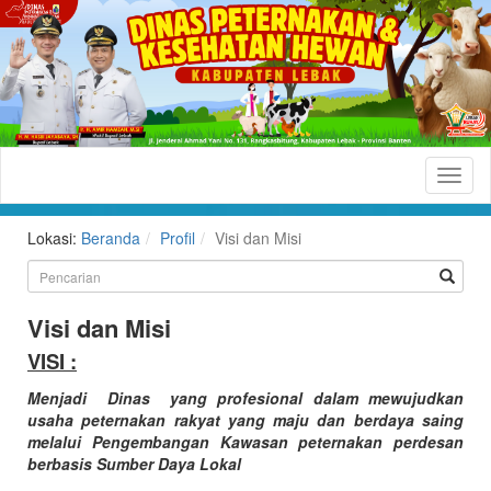
Dinas
Peternakan
dan
Lokasi:
Beranda
Profil
Visi dan Misi
Kesehatan
Hewan
Kabupaten
Visi dan Misi
Lebak
VISI :
Situs
Menjadi Dinas yang profesional dalam mewujudkan
usaha peternakan rakyat yang maju dan berdaya saing
Resmi
melalui Pengembangan Kawasan peternakan perdesan
Dinas
berbasis Sumber Daya Lokal
Peternakan