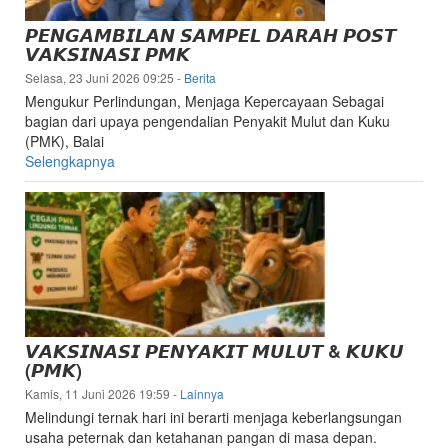
dan
𝙋𝙀𝙉𝙂𝘼𝙈𝘽𝙄𝙇𝘼𝙉 𝙎𝘼𝙈𝙋𝙀𝙇 𝘿𝘼𝙍𝘼𝙃 𝙋𝙊𝙎𝙏
Kesehatan
𝙑𝘼𝙆𝙎𝙄𝙉𝘼𝙎𝙄 𝙋𝙈𝙆
Hewan
Selasa, 23 Juni 2026 09:25
-
Berita
Kabupaten
Mengukur Perlindungan, Menjaga Kepercayaan Sebagai
Lebak
bagian dari upaya pengendalian Penyakit Mulut dan Kuku
(PMK), Balai
Selengkapnya
𝙑𝘼𝙆𝙎𝙄𝙉𝘼𝙎𝙄 𝙋𝙀𝙉𝙔𝘼𝙆𝙄𝙏 𝙈𝙐𝙇𝙐𝙏 & 𝙆𝙐𝙆𝙐
(𝙋𝙈𝙆)
Kamis, 11 Juni 2026 19:59
-
Lainnya
Melindungi ternak hari ini berarti menjaga keberlangsungan
usaha peternak dan ketahanan pangan di masa depan.