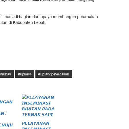
ni menjadi bagian dari upaya membangun peternakan
jutan di Kabupaten Lebak.
akruhay
#upland
#uplandpeternakan
𝙋𝙀𝙇𝘼𝙔𝘼𝙉𝘼𝙉
𝙄𝙉𝙎𝙀𝙈𝙄𝙉𝘼𝙎𝙄