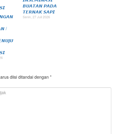
𝘽𝙐𝘼𝙏𝘼𝙉 𝙋𝘼𝘿𝘼
𝙏𝙀𝙍𝙉𝘼𝙆 𝙎𝘼𝙋𝙄
𝙉𝙂𝘼𝙉
Senin, 27 Juli 2026
𝙉 /
𝙉𝙐𝙅𝙐
𝙎𝙄
26
arus diisi ditandai dengan
*