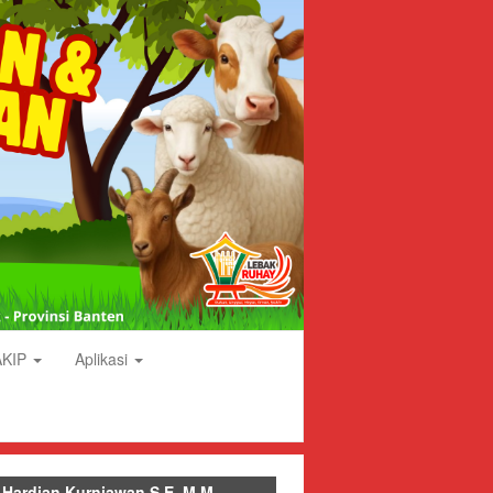
AKIP
Aplikasi
 Hardian Kurniawan S.E.,M.M