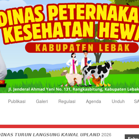
Publikasi
Galeri
Regulasi
Agenda
Unduh
S
𝘿𝙄𝙉𝘼𝙎 𝙏𝙐𝙍𝙐𝙉 𝙇𝘼𝙉𝙂𝙎𝙐𝙉𝙂 𝙆𝘼𝙒𝘼𝙇 𝙐𝙋𝙇𝘼𝙉𝘿 2026
Feby