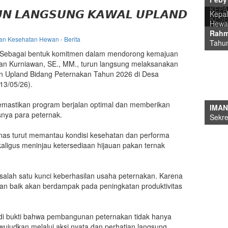
Kepal
Plt. 
KEPA
𝙐𝙉 𝙇𝘼𝙉𝙂𝙎𝙐𝙉𝙂 𝙆𝘼𝙒𝘼𝙇 𝙐𝙋𝙇𝘼𝙉𝘿
Kepal
Kepal
Hewa
Kepal
Plt. 
Ir. 
Kepal
Pim
KES
Hewa
Hewa
Rahm
Rahm
Drs. 
Tahu
Ir. H
Feby
Rahma
Tahu
Tahu
Tahu
Tahu
KEP
dan Kesehatan Hewan
-
Berita
Tahun
Tahu
Sebagai bentuk komitmen dalam mendorong kemajuan
ian Kurniawan, SE., MM., turun langsung melaksanakan
tan Upland Bidang Peternakan Tahun 2026 di Desa
PRE
13/05/26).
AMIN
DAN
FEBY
RIEY
YESI
AGUS
SITI
DANU
HEN
IQIN
SATR
HERM
DAMA
Staff
RIY
memastikan program berjalan optimal dan memberikan
KEPA
IMAN
ITAN
drh.
Kepal
ELI 
TEGU
drh.
NIKM
HERM
HADI
JAMA
YENI
ANDR
drh.
For
PUTH
USEP
BRIT
ASEP
ANDR
YANI
YAYA
Staff
ADI 
HANIF
MUH
DEDI
SUM
Staff
A.Md
Staff
Penga
Penga
Peng
Staf 
Hewa
Staff
Peg
nya para peternak.
KES
Sekre
Kepal
Kepa
Kele
Kepa
Kepal
Kepa
Penyu
Pere
Penga
Medik
Penyu
Penga
Medik
Anali
Penga
Kasu
Kasu
Kasu
Kasu
Staff
Staff
Kele
Peng
Penga
Staff
Staff
Staff
Hewa
Penge
Hewa
Kele
nas turut memantau kondisi kesehatan dan performa
aligus meninjau ketersediaan hijauan pakan ternak
salah satu kunci keberhasilan usaha peternakan. Karena
gan baik akan berdampak pada peningkatan produktivitas
di bukti bahwa pembangunan peternakan tidak hanya
diwujudkan melalui aksi nyata dan perhatian langsung