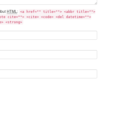
ibut
HTML
:
<a href="" title=""> <abbr title="">
ote cite=""> <cite> <code> <del datetime="">
e> <strong>
Tautan
INF