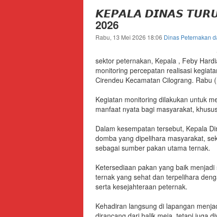
Kabupaten
𝙆𝙀𝙋𝘼𝙇𝘼 𝘿𝙄𝙉𝘼𝙎 𝙏𝙐𝙍
Lebak
2026
Rabu, 13 Mei 2026 18:06
Dinas Peternakan 
Situs
Resmi
sektor peternakan, Kepala , Feby Hard
Dinas
monitoring percepatan realisasi kegia
Peternakan
Cirendeu Kecamatan Cilograng. Rabu (
dan
Kesehatan
Kegiatan monitoring dilakukan untuk 
Hewan
manfaat nyata bagi masyarakat, khusus
Kabupaten
Dalam kesempatan tersebut, Kepala Di
Lebak
domba yang dipelihara masyarakat, sek
sebagai sumber pakan utama ternak.
Ketersediaan pakan yang baik menjadi 
ternak yang sehat dan terpelihara den
serta kesejahteraan peternak.
Kehadiran langsung di lapangan menja
dirancang dari balik meja, tetapi juga 