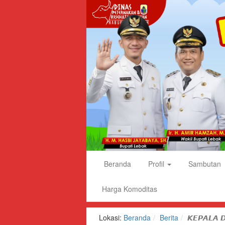
Dinas
Beranda
Profil
Sambutan
Peternakan
dan
Harga Komoditas
Kesehatan
Hewan
Lokasi:
Beranda
Berita
𝙆𝙀𝙋𝘼𝙇𝘼 