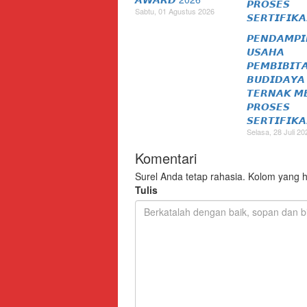
Sabtu, 01 Agustus 2026
𝙋𝙀𝙉𝘿𝘼𝙈𝙋
𝙐𝙎𝘼𝙃𝘼
𝙋𝙀𝙈𝘽𝙄𝘽𝙄𝙏
𝘽𝙐𝘿𝙄𝘿𝘼𝙔𝘼
𝙏𝙀𝙍𝙉𝘼𝙆 𝙈
𝙋𝙍𝙊𝙎𝙀𝙎
𝙎𝙀𝙍𝙏𝙄𝙁𝙄𝙆𝘼
Selasa, 28 Juli 20
Komentari
Surel Anda tetap rahasia. Kolom yang h
Tulis