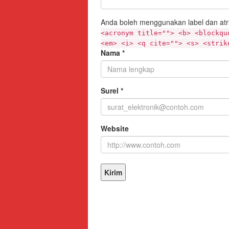
Anda boleh menggunakan label dan atr
<acronym title=""> <b> <blockqu
<em> <i> <q cite=""> <s> <strik
Nama
*
Surel
*
Website
Facebook