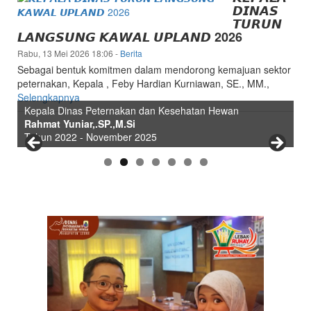
𝘿𝙄𝙉𝘼𝙎
𝙏𝙐𝙍𝙐𝙉
𝙇𝘼𝙉𝙂𝙎𝙐𝙉𝙂 𝙆𝘼𝙒𝘼𝙇 𝙐𝙋𝙇𝘼𝙉𝘿 2026
Rabu, 13 Mei 2026 18:06
-
Berita
Sebagai bentuk komitmen dalam mendorong kemajuan sektor
peternakan, Kepala , Feby Hardian Kurniawan, SE., MM.,
Plt. Kepala Dinas Peternakan
Selengkapnya
Kepala Dinas Peternakan dan Kesehatan Hewan
Kepala Dinas Peternakan
Plt. Kepala Dinas Peternakan
Ir. Rosmantoro.,MM
Kepala Dinas Peternakan
Kepala Dinas Peternakan dan Kesehatan Hewan
Kepala Dinas Peternakan dan Kesehatan Hewan
Rahmat S.STP.,M.Si
Rahmat S.STP.,M.Si
Drs. H. Tb. Saepudin.,M.Si
Tahun 2019-2020
Ir. H. Iman Santoso
Feby Hardian Kurniawan, S.E., MM
Rahmat Yuniar,.SP.,M.Si
Tahun 2021-2022
Tahun 2020-2020
Tahun 2020-2020
Tahun 2008-2019
KEPALA DINAS MASA KE MASA
Tahun Desember 2025 - Saat ini
Tahun 2022 - November 2025
PRESTASI DINAS PETERNAKAN DAN
KESEHATAN HEWAN