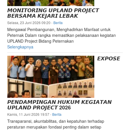
dan
𝙈𝙊𝙉𝙄𝙏𝙊𝙍𝙄𝙉𝙂 𝙐𝙋𝙇𝘼𝙉𝘿 𝙋𝙍𝙊𝙅𝙀𝘾𝙏
Kesehatan
𝘽𝙀𝙍𝙎𝘼𝙈𝘼 𝙆𝙀𝙅𝘼𝙍𝙄 𝙇𝙀𝘽𝘼𝙆
Hewan
Selasa, 23 Juni 2026 09:20
-
Berita
Kabupaten
Mengawal Pembangunan, Menghadirkan Manfaat untuk
Lebak
Peternak Dalam rangka memastikan pelaksanaan kegiatan
UPLAND Project Bidang Peternakan
Selengkapnya
𝙀𝙓𝙋𝙊𝙎𝙀
𝙋𝙀𝙉𝘿𝘼𝙈𝙋𝙄𝙉𝙂𝘼𝙉 𝙃𝙐𝙆𝙐𝙈 𝙆𝙀𝙂𝙄𝘼𝙏𝘼𝙉
𝙐𝙋𝙇𝘼𝙉𝘿 𝙋𝙍𝙊𝙅𝙀𝘾𝙏 2026
Kamis, 11 Juni 2026 19:57
-
Berita
Transparansi, akuntabilitas, dan kepatuhan terhadap
peraturan merupakan fondasi penting dalam setiap