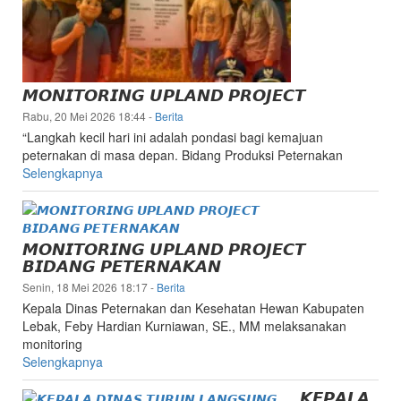
𝙈𝙊𝙉𝙄𝙏𝙊𝙍𝙄𝙉𝙂 𝙐𝙋𝙇𝘼𝙉𝘿 𝙋𝙍𝙊𝙅𝙀𝘾𝙏
Rabu, 20 Mei 2026 18:44
-
Berita
“Langkah kecil hari ini adalah pondasi bagi kemajuan
peternakan di masa depan. Bidang Produksi Peternakan
Selengkapnya
𝙈𝙊𝙉𝙄𝙏𝙊𝙍𝙄𝙉𝙂 𝙐𝙋𝙇𝘼𝙉𝘿 𝙋𝙍𝙊𝙅𝙀𝘾𝙏
𝘽𝙄𝘿𝘼𝙉𝙂 𝙋𝙀𝙏𝙀𝙍𝙉𝘼𝙆𝘼𝙉
Senin, 18 Mei 2026 18:17
-
Berita
Kepala Dinas Peternakan dan Kesehatan Hewan Kabupaten
Lebak, Feby Hardian Kurniawan, SE., MM melaksanakan
monitoring
Selengkapnya
𝙆𝙀𝙋𝘼𝙇𝘼