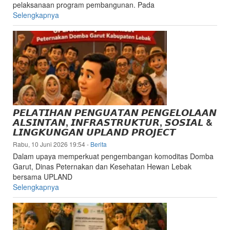
pelaksanaan program pembangunan. Pada
Selengkapnya
𝙋𝙀𝙇𝘼𝙏𝙄𝙃𝘼𝙉 𝙋𝙀𝙉𝙂𝙐𝘼𝙏𝘼𝙉 𝙋𝙀𝙉𝙂𝙀𝙇𝙊𝙇𝘼𝘼𝙉
𝘼𝙇𝙎𝙄𝙉𝙏𝘼𝙉, 𝙄𝙉𝙁𝙍𝘼𝙎𝙏𝙍𝙐𝙆𝙏𝙐𝙍, 𝙎𝙊𝙎𝙄𝘼𝙇 &
𝙇𝙄𝙉𝙂𝙆𝙐𝙉𝙂𝘼𝙉 𝙐𝙋𝙇𝘼𝙉𝘿 𝙋𝙍𝙊𝙅𝙀𝘾𝙏
Rabu, 10 Juni 2026 19:54
-
Berita
Dalam upaya memperkuat pengembangan komoditas Domba
Garut, Dinas Peternakan dan Kesehatan Hewan Lebak
bersama UPLAND
Selengkapnya