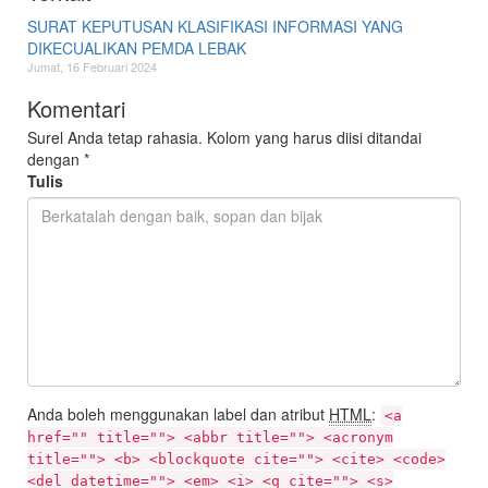
SURAT KEPUTUSAN KLASIFIKASI INFORMASI YANG
DIKECUALIKAN PEMDA LEBAK
Jumat, 16 Februari 2024
Komentari
Surel Anda tetap rahasia. Kolom yang harus diisi ditandai
dengan
*
Tulis
Anda boleh menggunakan label dan atribut
HTML
:
<a
href="" title=""> <abbr title=""> <acronym
title=""> <b> <blockquote cite=""> <cite> <code>
<del datetime=""> <em> <i> <q cite=""> <s>