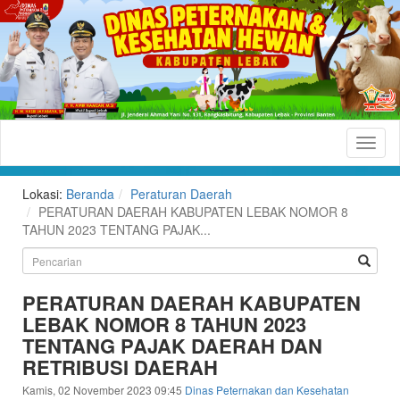
Dinas
Peternakan
dan
Lokasi:
Beranda
Peraturan Daerah
Kesehatan
PERATURAN DAERAH KABUPATEN LEBAK NOMOR 8
TAHUN 2023 TENTANG PAJAK...
Hewan
Kabupaten
Lebak
PERATURAN DAERAH KABUPATEN
LEBAK NOMOR 8 TAHUN 2023
Situs
TENTANG PAJAK DAERAH DAN
Resmi
RETRIBUSI DAERAH
Dinas
Peternakan
Kamis, 02 November 2023 09:45
Dinas Peternakan dan Kesehatan