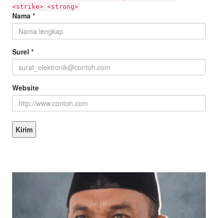
<strike> <strong>
Nama
*
Surel
*
Website
KEPALA DINAS MASA KE MASA