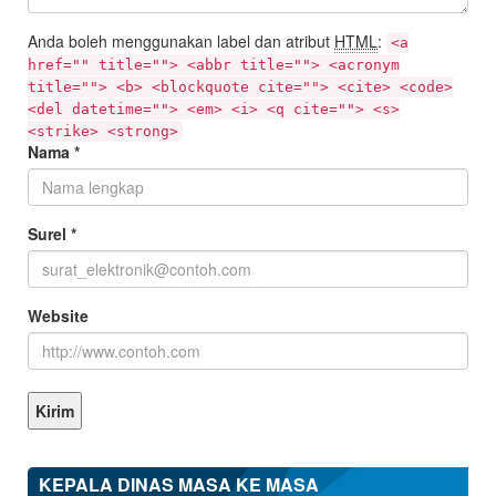
Anda boleh menggunakan label dan atribut
HTML
:
<a
href="" title=""> <abbr title=""> <acronym
title=""> <b> <blockquote cite=""> <cite> <code>
<del datetime=""> <em> <i> <q cite=""> <s>
<strike> <strong>
Nama
*
Surel
*
Website
KEPALA DINAS MASA KE MASA