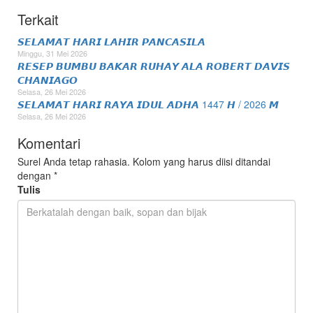
Terkait
𝙎𝙀𝙇𝘼𝙈𝘼𝙏 𝙃𝘼𝙍𝙄 𝙇𝘼𝙃𝙄𝙍 𝙋𝘼𝙉𝘾𝘼𝙎𝙄𝙇𝘼
Minggu, 31 Mei 2026
𝙍𝙀𝙎𝙀𝙋 𝘽𝙐𝙈𝘽𝙐 𝘽𝘼𝙆𝘼𝙍 𝙍𝙐𝙃𝘼𝙔 𝘼𝙇𝘼 𝙍𝙊𝘽𝙀𝙍𝙏 𝘿𝘼𝙑𝙄𝙎
𝘾𝙃𝘼𝙉𝙄𝘼𝙂𝙊
Selasa, 26 Mei 2026
𝙎𝙀𝙇𝘼𝙈𝘼𝙏 𝙃𝘼𝙍𝙄 𝙍𝘼𝙔𝘼 𝙄𝘿𝙐𝙇 𝘼𝘿𝙃𝘼 1447 𝙃 / 2026 𝙈
Selasa, 26 Mei 2026
Komentari
Surel Anda tetap rahasia. Kolom yang harus diisi ditandai
dengan
*
Tulis