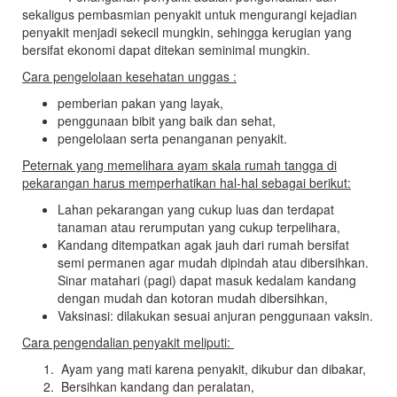
dan
sekaligus pembasmian penyakit untuk mengurangi kejadian
Kesehatan
penyakit menjadi sekecil mungkin, sehingga kerugian yang
bersifat ekonomi dapat ditekan seminimal mungkin.
Hewan
Kabupaten
Cara pengelolaan kesehatan unggas :
Lebak
pemberian pakan yang layak,
penggunaan bibit yang baik dan sehat,
pengelolaan serta penanganan penyakit.
Peternak yang memelihara ayam skala rumah tangga di
pekarangan harus memperhatikan hal-hal sebagai berikut:
Lahan pekarangan yang cukup luas dan terdapat
tanaman atau rerumputan yang cukup terpelihara,
Kandang ditempatkan agak jauh dari rumah bersifat
semi permanen agar mudah dipindah atau dibersihkan.
Sinar matahari (pagi) dapat masuk kedalam kandang
dengan mudah dan kotoran mudah dibersihkan,
Vaksinasi: dilakukan sesuai anjuran penggunaan vaksin.
Cara pengendalian penyakit meliputi:
Ayam yang mati karena penyakit, dikubur dan dibakar,
Bersihkan kandang dan peralatan,