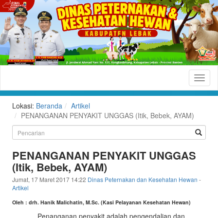
Dinas
Peternakan
dan
Lokasi:
Beranda
Artikel
Kesehatan
PENANGANAN PENYAKIT UNGGAS (Itik, Bebek, AYAM)
Hewan
Kabupaten
PENANGANAN PENYAKIT UNGGAS
Lebak
(Itik, Bebek, AYAM)
Situs
Jumat, 17 Maret 2017 14:22
Dinas Peternakan dan Kesehatan Hewan
-
Resmi
Artikel
Dinas
Oleh : drh. Hanik Malichatin, M.Sc. (Kasi Pelayanan Kesehatan Hewan)
Peternakan
Penanganan penyakit adalah pengendalian dan