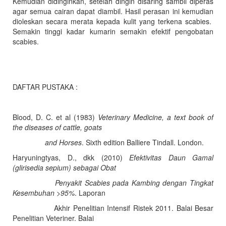
Kemudian didinginkan, setelah dingin disaring sambil diperas
agar semua cairan dapat diambil. Hasil perasan ini kemudian
dioleskan secara merata kepada kulit yang terkena scabies.
Semakin tinggi kadar kumarin semakin efektif pengobatan
scabies.
DAFTAR PUSTAKA :
Blood, D. C. et al (1983)
Veterinary Medicine, a text book of
the diseases of cattle, goats
and Horses
. Sixth edition Balliere Tindall. London.
Haryuningtyas, D., dkk (2010)
Efektivitas Daun Gamal
(glirisedia sepium) sebagai Obat
Penyakit Scabies pada Kambing dengan Tingkat
Kesembuhan >95%
. Laporan
Akhir Penelitian Intensif Ristek 2011. Balai Besar
Penelitian Veteriner. Balai