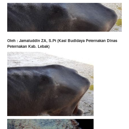
dan
Kesehatan
Hewan
Kabupaten
Lebak
Oleh : Jamaluddin ZA, S.Pt (Kasi Budidaya Peternakan Dinas
Peternakan Kab. Lebak)