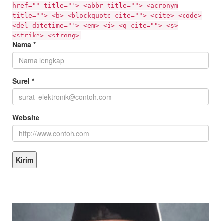
href="" title=""> <abbr title=""> <acronym
title=""> <b> <blockquote cite=""> <cite> <code>
<del datetime=""> <em> <i> <q cite=""> <s>
<strike> <strong>
Nama
*
Surel
*
Website
KEPALA DINAS MASA KE MASA