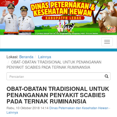
Dinas
Peternakan
dan
Lokasi:
Beranda
Lainnya
Kesehatan
OBAT-OBATAN TRADISIONAL UNTUK PENANGANAN
PENYAKIT SCABIES PADA TERNAK RUMINANSIA
Hewan
Kabupaten
Lebak
OBAT-OBATAN TRADISIONAL UNTUK
PENANGANAN PENYAKIT SCABIES
Situs
PADA TERNAK RUMINANSIA
Resmi
Dinas
Rabu, 10 Oktober 2018 14:14
Dinas Peternakan dan Kesehatan Hewan
-
Lainnya
Peternakan