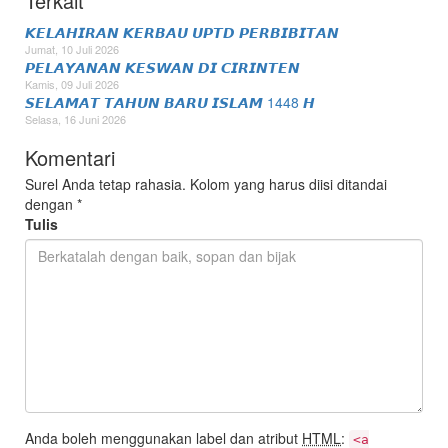
Terkait
𝙆𝙀𝙇𝘼𝙃𝙄𝙍𝘼𝙉 𝙆𝙀𝙍𝘽𝘼𝙐 𝙐𝙋𝙏𝘿 𝙋𝙀𝙍𝘽𝙄𝘽𝙄𝙏𝘼𝙉
Jumat, 10 Juli 2026
𝙋𝙀𝙇𝘼𝙔𝘼𝙉𝘼𝙉 𝙆𝙀𝙎𝙒𝘼𝙉 𝘿𝙄 𝘾𝙄𝙍𝙄𝙉𝙏𝙀𝙉
Kamis, 09 Juli 2026
𝙎𝙀𝙇𝘼𝙈𝘼𝙏 𝙏𝘼𝙃𝙐𝙉 𝘽𝘼𝙍𝙐 𝙄𝙎𝙇𝘼𝙈 1448 𝙃
Selasa, 16 Juni 2026
Komentari
Surel Anda tetap rahasia. Kolom yang harus diisi ditandai
dengan
*
Tulis
Anda boleh menggunakan label dan atribut
HTML
:
<a