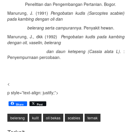
Penelitian dan Pengembangan Pertanian. Bogor.
Manurung, J. (1991)
Pengobatan kudis (Sarcoptes scabiei)
pada kambing dengan oli dan
belerang serta campurannya
. Penyakit hewan.
Manurung, J., dkk (1992)
Pengobatan kudis pada kambing
dengan oli, vaselin, belerang
dan daun ketepeng (Cassia alata L).
:
Penyempurnaan percobaan.
<
p style=”text-align: justify;”>
Share
Post
belerang
kulit
oli bekas
scabies
ternak