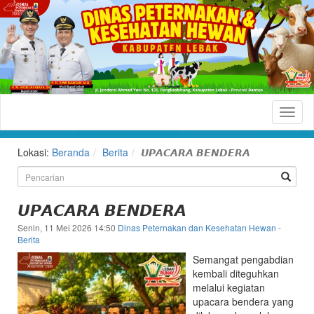
Dinas
Peternakan
dan
Lokasi:
Beranda
Berita
𝙐𝙋𝘼𝘾𝘼𝙍𝘼 𝘽𝙀𝙉𝘿𝙀𝙍𝘼
Kesehatan
Hewan
Kabupaten
𝙐𝙋𝘼𝘾𝘼𝙍𝘼 𝘽𝙀𝙉𝘿𝙀𝙍𝘼
Lebak
Senin, 11 Mei 2026 14:50
Dinas Peternakan dan Kesehatan Hewan
-
Berita
Situs
Semangat pengabdian
Resmi
kembali diteguhkan
Dinas
melalui kegiatan
upacara bendera yang
Peternakan