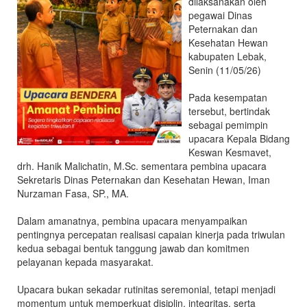
dilaksanakan oleh
dan
pegawai Dinas
Kesehatan
Peternakan dan
Hewan
Kesehatan Hewan
Kabupaten
kabupaten Lebak,
Senin (11/05/26)
Lebak
Pada kesempatan
tersebut, bertindak
sebagai pemimpin
upacara Kepala Bidang
Keswan Kesmavet,
drh. Hanik Malichatin, M.Sc. sementara pembina upacara
Sekretaris Dinas Peternakan dan Kesehatan Hewan, Iman
Nurzaman Fasa, SP., MA.
Dalam amanatnya, pembina upacara menyampaikan
pentingnya percepatan realisasi capaian kinerja pada triwulan
kedua sebagai bentuk tanggung jawab dan komitmen
pelayanan kepada masyarakat.
Upacara bukan sekadar rutinitas seremonial, tetapi menjadi
momentum untuk memperkuat disiplin, integritas, serta