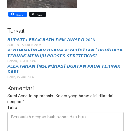
Share
Post
Terkait
𝘽𝙐𝙋𝘼𝙏𝙄 𝙇𝙀𝘽𝘼𝙆 𝙍𝘼𝙄𝙃 𝙋𝙂𝙈 𝘼𝙒𝘼𝙍𝘿 2026
Sabtu, 01 Agustus 2026
𝙋𝙀𝙉𝘿𝘼𝙈𝙋𝙄𝙉𝙂𝘼𝙉 𝙐𝙎𝘼𝙃𝘼 𝙋𝙀𝙈𝘽𝙄𝘽𝙄𝙏𝘼𝙉 / 𝘽𝙐𝘿𝙄𝘿𝘼𝙔𝘼
𝙏𝙀𝙍𝙉𝘼𝙆 𝙈𝙀𝙉𝙐𝙅𝙐 𝙋𝙍𝙊𝙎𝙀𝙎 𝙎𝙀𝙍𝙏𝙄𝙁𝙄𝙆𝘼𝙎𝙄
Selasa, 28 Juli 2026
𝙋𝙀𝙇𝘼𝙔𝘼𝙉𝘼𝙉 𝙄𝙉𝙎𝙀𝙈𝙄𝙉𝘼𝙎𝙄 𝘽𝙐𝘼𝙏𝘼𝙉 𝙋𝘼𝘿𝘼 𝙏𝙀𝙍𝙉𝘼𝙆
𝙎𝘼𝙋𝙄
Senin, 27 Juli 2026
Komentari
Surel Anda tetap rahasia. Kolom yang harus diisi ditandai
dengan
*
Tulis