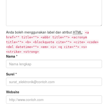
Anda boleh menggunakan label dan atribut
HTML
:
<a
href="" title=""> <abbr title=""> <acronym
title=""> <b> <blockquote cite=""> <cite> <code>
<del datetime=""> <em> <i> <q cite=""> <s>
<strike> <strong>
Nama
*
Surel
*
Website