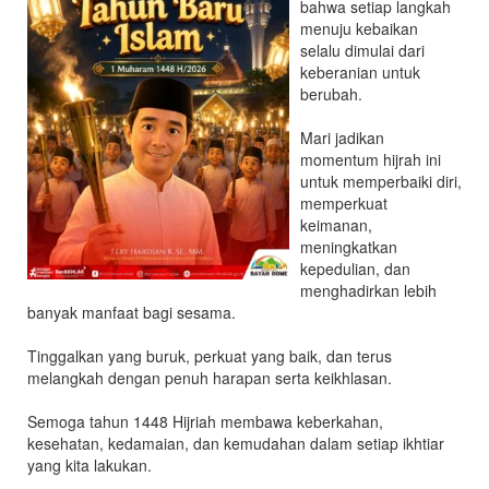
bahwa setiap langkah
dan
menuju kebaikan
Kesehatan
selalu dimulai dari
Hewan
keberanian untuk
Kabupaten
berubah.
Lebak
Mari jadikan
momentum hijrah ini
untuk memperbaiki diri,
memperkuat
keimanan,
meningkatkan
kepedulian, dan
menghadirkan lebih
banyak manfaat bagi sesama.
Tinggalkan yang buruk, perkuat yang baik, dan terus
melangkah dengan penuh harapan serta keikhlasan.
Semoga tahun 1448 Hijriah membawa keberkahan,
kesehatan, kedamaian, dan kemudahan dalam setiap ikhtiar
yang kita lakukan.