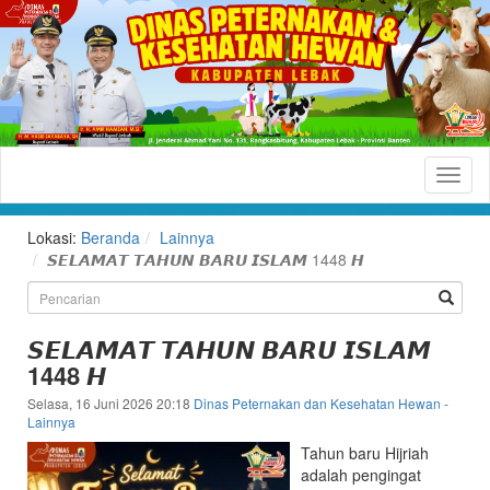
Dinas
Peternakan
dan
Lokasi:
Beranda
Lainnya
Kesehatan
𝙎𝙀𝙇𝘼𝙈𝘼𝙏 𝙏𝘼𝙃𝙐𝙉 𝘽𝘼𝙍𝙐 𝙄𝙎𝙇𝘼𝙈 1448 𝙃
Hewan
Kabupaten
𝙎𝙀𝙇𝘼𝙈𝘼𝙏 𝙏𝘼𝙃𝙐𝙉 𝘽𝘼𝙍𝙐 𝙄𝙎𝙇𝘼𝙈
Lebak
1448 𝙃
Situs
Selasa, 16 Juni 2026 20:18
Dinas Peternakan dan Kesehatan Hewan
-
Resmi
Lainnya
Dinas
Tahun baru Hijriah
Peternakan
adalah pengingat