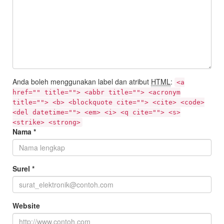
Anda boleh menggunakan label dan atribut
HTML
:
<a
href="" title=""> <abbr title=""> <acronym
title=""> <b> <blockquote cite=""> <cite> <code>
<del datetime=""> <em> <i> <q cite=""> <s>
<strike> <strong>
Nama
*
Surel
*
Website