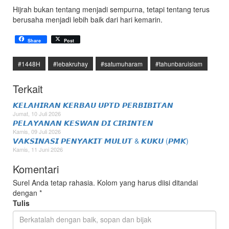
Hijrah bukan tentang menjadi sempurna, tetapi tentang terus
berusaha menjadi lebih baik dari hari kemarin.
Share
Post
#1448H
#lebakruhay
#satumuharam
#tahunbaruislam
Terkait
𝙆𝙀𝙇𝘼𝙃𝙄𝙍𝘼𝙉 𝙆𝙀𝙍𝘽𝘼𝙐 𝙐𝙋𝙏𝘿 𝙋𝙀𝙍𝘽𝙄𝘽𝙄𝙏𝘼𝙉
Jumat, 10 Juli 2026
𝙋𝙀𝙇𝘼𝙔𝘼𝙉𝘼𝙉 𝙆𝙀𝙎𝙒𝘼𝙉 𝘿𝙄 𝘾𝙄𝙍𝙄𝙉𝙏𝙀𝙉
Kamis, 09 Juli 2026
𝙑𝘼𝙆𝙎𝙄𝙉𝘼𝙎𝙄 𝙋𝙀𝙉𝙔𝘼𝙆𝙄𝙏 𝙈𝙐𝙇𝙐𝙏 & 𝙆𝙐𝙆𝙐 (𝙋𝙈𝙆)
Kamis, 11 Juni 2026
Komentari
Surel Anda tetap rahasia. Kolom yang harus diisi ditandai
dengan
*
Tulis