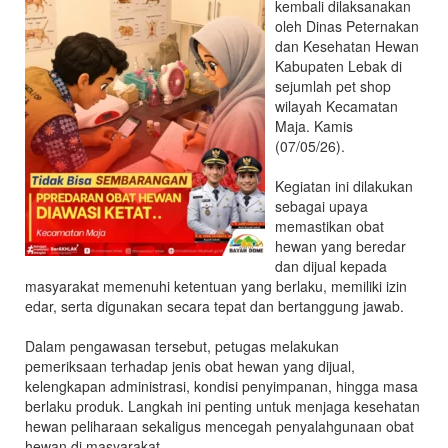
kembali dilaksanakan
dan
oleh Dinas Peternakan
Kesehatan
dan Kesehatan Hewan
Hewan
Kabupaten Lebak di
Kabupaten
sejumlah pet shop
Lebak
wilayah Kecamatan
Maja. Kamis
(07/05/26).
Kegiatan ini dilakukan
sebagai upaya
memastikan obat
hewan yang beredar
dan dijual kepada
masyarakat memenuhi ketentuan yang berlaku, memiliki izin
edar, serta digunakan secara tepat dan bertanggung jawab.
Dalam pengawasan tersebut, petugas melakukan
pemeriksaan terhadap jenis obat hewan yang dijual,
kelengkapan administrasi, kondisi penyimpanan, hingga masa
berlaku produk. Langkah ini penting untuk menjaga kesehatan
hewan peliharaan sekaligus mencegah penyalahgunaan obat
hewan di masyarakat.