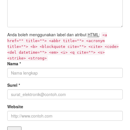
Anda boleh menggunakan label dan atribut
HTML
:
<a
href="" title=""> <abbr title=""> <acronym
title=""> <b> <blockquote cite=""> <cite> <code>
<del datetime=""> <em> <i> <q cite=""> <s>
<strike> <strong>
Nama
*
Surel
*
Website