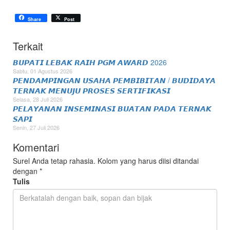
Share
Post
Terkait
𝘽𝙐𝙋𝘼𝙏𝙄 𝙇𝙀𝘽𝘼𝙆 𝙍𝘼𝙄𝙃 𝙋𝙂𝙈 𝘼𝙒𝘼𝙍𝘿 2026
Sabtu, 01 Agustus 2026
𝙋𝙀𝙉𝘿𝘼𝙈𝙋𝙄𝙉𝙂𝘼𝙉 𝙐𝙎𝘼𝙃𝘼 𝙋𝙀𝙈𝘽𝙄𝘽𝙄𝙏𝘼𝙉 / 𝘽𝙐𝘿𝙄𝘿𝘼𝙔𝘼
𝙏𝙀𝙍𝙉𝘼𝙆 𝙈𝙀𝙉𝙐𝙅𝙐 𝙋𝙍𝙊𝙎𝙀𝙎 𝙎𝙀𝙍𝙏𝙄𝙁𝙄𝙆𝘼𝙎𝙄
Selasa, 28 Juli 2026
𝙋𝙀𝙇𝘼𝙔𝘼𝙉𝘼𝙉 𝙄𝙉𝙎𝙀𝙈𝙄𝙉𝘼𝙎𝙄 𝘽𝙐𝘼𝙏𝘼𝙉 𝙋𝘼𝘿𝘼 𝙏𝙀𝙍𝙉𝘼𝙆
𝙎𝘼𝙋𝙄
Senin, 27 Juli 2026
Komentari
Surel Anda tetap rahasia. Kolom yang harus diisi ditandai
dengan
*
Tulis