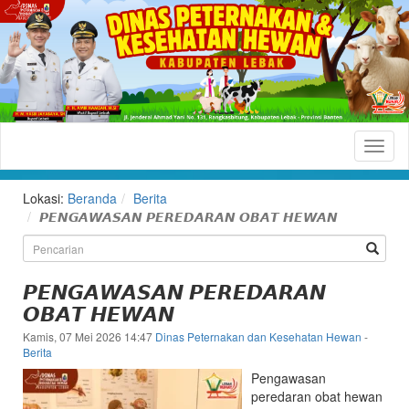
Dinas
Peternakan
dan
Lokasi:
Beranda
Berita
Kesehatan
𝙋𝙀𝙉𝙂𝘼𝙒𝘼𝙎𝘼𝙉 𝙋𝙀𝙍𝙀𝘿𝘼𝙍𝘼𝙉 𝙊𝘽𝘼𝙏 𝙃𝙀𝙒𝘼𝙉
Hewan
Kabupaten
𝙋𝙀𝙉𝙂𝘼𝙒𝘼𝙎𝘼𝙉 𝙋𝙀𝙍𝙀𝘿𝘼𝙍𝘼𝙉
Lebak
𝙊𝘽𝘼𝙏 𝙃𝙀𝙒𝘼𝙉
Situs
Kamis, 07 Mei 2026 14:47
Dinas Peternakan dan Kesehatan Hewan
-
Resmi
Berita
Dinas
Pengawasan
Peternakan
peredaran obat hewan