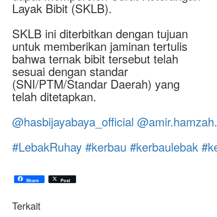
Layak Bibit (SKLB).
SKLB ini diterbitkan dengan tujuan
untuk memberikan jaminan tertulis
bahwa ternak bibit tersebut telah
sesuai dengan standar
(SNI/PTM/Standar Daerah) yang
telah ditetapkan.
@hasbijayabaya_official
@amir.hamzah.o
#LebakRuhay
#kerbau
#kerbaulebak
#k
Share
Post
Terkait