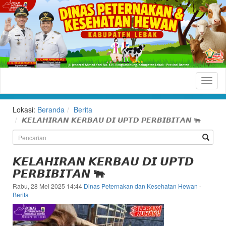
Dinas
Peternakan
dan
Lokasi:
Beranda
Berita
Kesehatan
𝙆𝙀𝙇𝘼𝙃𝙄𝙍𝘼𝙉 𝙆𝙀𝙍𝘽𝘼𝙐 𝘿𝙄 𝙐𝙋𝙏𝘿 𝙋𝙀𝙍𝘽𝙄𝘽𝙄𝙏𝘼𝙉 🐃
Hewan
Kabupaten
𝙆𝙀𝙇𝘼𝙃𝙄𝙍𝘼𝙉 𝙆𝙀𝙍𝘽𝘼𝙐 𝘿𝙄 𝙐𝙋𝙏𝘿
Lebak
𝙋𝙀𝙍𝘽𝙄𝘽𝙄𝙏𝘼𝙉 🐃
Situs
Rabu, 28 Mei 2025 14:44
Dinas Peternakan dan Kesehatan Hewan
-
Resmi
Berita
Dinas
Peternakan