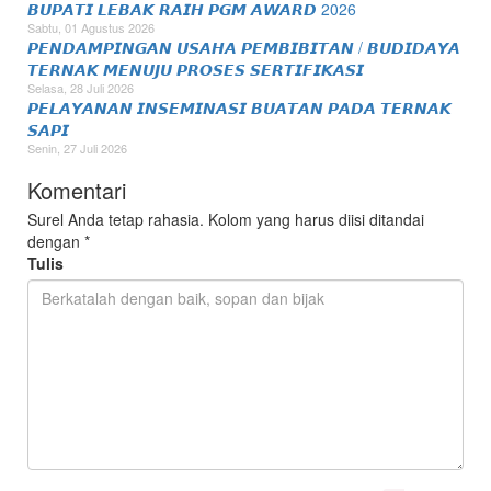
𝘽𝙐𝙋𝘼𝙏𝙄 𝙇𝙀𝘽𝘼𝙆 𝙍𝘼𝙄𝙃 𝙋𝙂𝙈 𝘼𝙒𝘼𝙍𝘿 2026
Sabtu, 01 Agustus 2026
𝙋𝙀𝙉𝘿𝘼𝙈𝙋𝙄𝙉𝙂𝘼𝙉 𝙐𝙎𝘼𝙃𝘼 𝙋𝙀𝙈𝘽𝙄𝘽𝙄𝙏𝘼𝙉 / 𝘽𝙐𝘿𝙄𝘿𝘼𝙔𝘼
𝙏𝙀𝙍𝙉𝘼𝙆 𝙈𝙀𝙉𝙐𝙅𝙐 𝙋𝙍𝙊𝙎𝙀𝙎 𝙎𝙀𝙍𝙏𝙄𝙁𝙄𝙆𝘼𝙎𝙄
Selasa, 28 Juli 2026
𝙋𝙀𝙇𝘼𝙔𝘼𝙉𝘼𝙉 𝙄𝙉𝙎𝙀𝙈𝙄𝙉𝘼𝙎𝙄 𝘽𝙐𝘼𝙏𝘼𝙉 𝙋𝘼𝘿𝘼 𝙏𝙀𝙍𝙉𝘼𝙆
𝙎𝘼𝙋𝙄
Senin, 27 Juli 2026
Komentari
Surel Anda tetap rahasia. Kolom yang harus diisi ditandai
dengan
*
Tulis