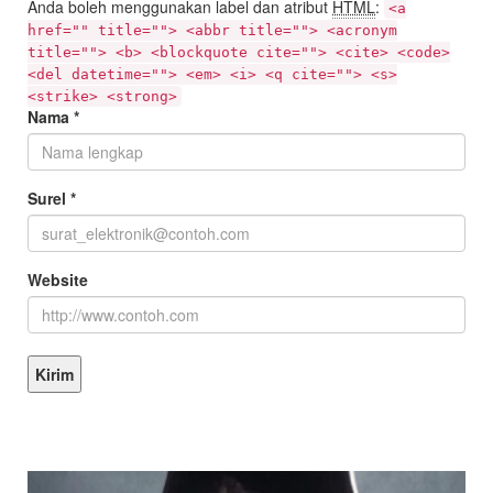
Anda boleh menggunakan label dan atribut
HTML
:
<a
href="" title=""> <abbr title=""> <acronym
title=""> <b> <blockquote cite=""> <cite> <code>
<del datetime=""> <em> <i> <q cite=""> <s>
<strike> <strong>
Nama
*
Surel
*
Website
KEPALA DINAS MASA KE MASA