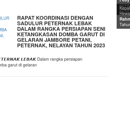
Kepal
Plt. 
KEPA
Kepal
Kepal
Hewa
Kepal
Plt. 
Ir. 
Kepal
Pim
KES
Hewa
Hewa
Rahm
Rahm
Drs. 
Tahu
Ir. H
RAPAT KOORDINASI DENGAN
Feby
Rahma
Tahu
Tahu
Tahu
Tahu
KEP
SADULUR PETERNAK LEBAK
Tahun
Tahu
DALAM RANGKA PERSIAPAN SENI
KETANGKASAN DOMBA GARUT DI
GELARAN JAMBORE PETANI,
PETERNAK, NELAYAN TAHUN 2023
PRE
DAN
𝙋𝙀𝙏𝙀𝙍𝙉𝘼𝙆 𝙇𝙀𝘽𝘼𝙆 Dalam rangka persiapan
ba garut di gelaran