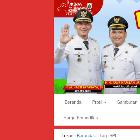
Dinas
Beranda
Profil
Sambutan
Peternakan
dan
Harga Komoditas
Kesehatan
Hewan
Lokasi:
Beranda
Tag: SPL