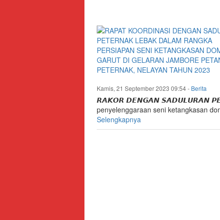
Kabupaten
SPL
Lebak
Situs
Resmi
Dinas
Peternakan
dan
Kamis, 21 September 2023 09:54
-
Berita
Kesehatan
𝙍𝘼𝙆𝙊𝙍 𝘿𝙀𝙉𝙂𝘼𝙉 𝙎𝘼𝘿𝙐𝙇𝙐𝙍𝘼𝙉 
Hewan
penyelenggaraan seni ketangkasan dom
Selengkapnya
Kabupaten
Lebak