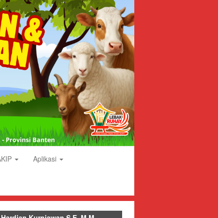
AKIP
Aplikasi
 Hardian Kurniawan S.E.,M.M