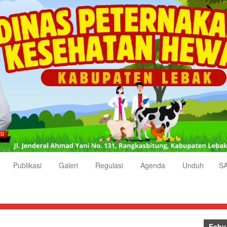
Publikasi
Galeri
Regulasi
Agenda
Unduh
S
Feby