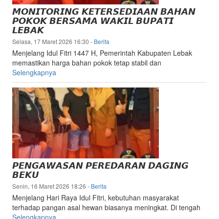
𝙈𝙊𝙉𝙄𝙏𝙊𝙍𝙄𝙉𝙂 𝙆𝙀𝙏𝙀𝙍𝙎𝙀𝘿𝙄𝘼𝘼𝙉 𝘽𝘼𝙃𝘼𝙉
𝙋𝙊𝙆𝙊𝙆 𝘽𝙀𝙍𝙎𝘼𝙈𝘼 𝙒𝘼𝙆𝙄𝙇 𝘽𝙐𝙋𝘼𝙏𝙄
𝙇𝙀𝘽𝘼𝙆
Selasa, 17 Maret 2026 16:30
-
Berita
Menjelang Idul Fitri 1447 H, Pemerintah Kabupaten Lebak
memastikan harga bahan pokok tetap stabil dan
Selengkapnya
𝙋𝙀𝙉𝙂𝘼𝙒𝘼𝙎𝘼𝙉 𝙋𝙀𝙍𝙀𝘿𝘼𝙍𝘼𝙉 𝘿𝘼𝙂𝙄𝙉𝙂
𝘽𝙀𝙆𝙐
Senin, 16 Maret 2026 18:26
-
Berita
Menjelang Hari Raya Idul Fitri, kebutuhan masyarakat
terhadap pangan asal hewan biasanya meningkat. Di tengah
Selengkapnya