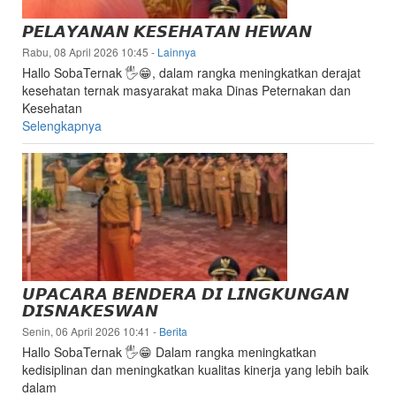
dan
𝙋𝙀𝙇𝘼𝙔𝘼𝙉𝘼𝙉 𝙆𝙀𝙎𝙀𝙃𝘼𝙏𝘼𝙉 𝙃𝙀𝙒𝘼𝙉
Kesehatan
Hewan
Rabu, 08 April 2026 10:45
-
Lainnya
Kabupaten
Hallo SobaTernak 🖐😁, dalam rangka meningkatkan derajat
kesehatan ternak masyarakat maka Dinas Peternakan dan
Lebak
Kesehatan
Selengkapnya
𝙐𝙋𝘼𝘾𝘼𝙍𝘼 𝘽𝙀𝙉𝘿𝙀𝙍𝘼 𝘿𝙄 𝙇𝙄𝙉𝙂𝙆𝙐𝙉𝙂𝘼𝙉
𝘿𝙄𝙎𝙉𝘼𝙆𝙀𝙎𝙒𝘼𝙉
Senin, 06 April 2026 10:41
-
Berita
Hallo SobaTernak 🖐😁 Dalam rangka meningkatkan
kedisiplinan dan meningkatkan kualitas kinerja yang lebih baik
dalam