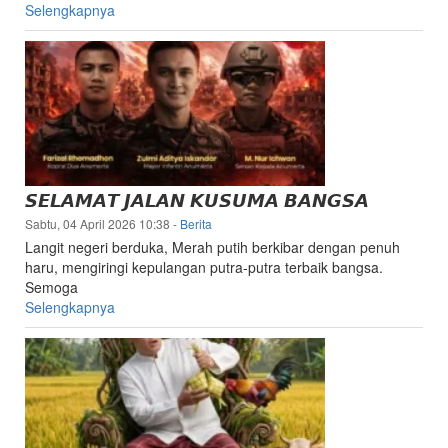
Selengkapnya
𝙎𝙀𝙇𝘼𝙈𝘼𝙏 𝙅𝘼𝙇𝘼𝙉 𝙆𝙐𝙎𝙐𝙈𝘼 𝘽𝘼𝙉𝙂𝙎𝘼
Sabtu, 04 April 2026 10:38
-
Berita
Langit negeri berduka, Merah putih berkibar dengan penuh
haru, mengiringi kepulangan putra-putra terbaik bangsa.
Semoga
Selengkapnya