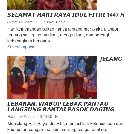
𝙎𝙀𝙇𝘼𝙈𝘼𝙏 𝙃𝘼𝙍𝙄 𝙍𝘼𝙔𝘼 𝙄𝘿𝙐𝙇 𝙁𝙄𝙏𝙍𝙄 1447 𝙃
Jumat, 20 Maret 2026 18:42
-
Berita
Hari kemenangan bukan hanya tentang merayakan, tetapi
tentang saling memaafkan, menguatkan, dan berbagi
kebahagiaan bersama
Selengkapnya
𝙅𝙀𝙇𝘼𝙉𝙂
𝙇𝙀𝘽𝘼𝙍𝘼𝙉, 𝙒𝘼𝘽𝙐𝙋 𝙇𝙀𝘽𝘼𝙆 𝙋𝘼𝙉𝙏𝘼𝙐
𝙇𝘼𝙉𝙂𝙎𝙐𝙉𝙂 𝙍𝘼𝙉𝙏𝘼𝙄 𝙋𝘼𝙎𝙊𝙆 𝘿𝘼𝙂𝙄𝙉𝙂
Rabu, 18 Maret 2026 19:38
-
Berita
Menjelang Hari Raya Idul Fitri, memastikan ketersediaan dan
keamanan pangan menjadi hal yang sangat penting.