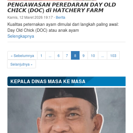
𝙋𝙀𝙉𝙂𝘼𝙒𝘼𝙎𝘼𝙉 𝙋𝙀𝙍𝙀𝘿𝘼𝙍𝘼𝙉 𝘿𝘼𝙔 𝙊𝙇𝘿
𝘾𝙃𝙄𝘾𝙆 (𝘿𝙊𝘾) 𝙙𝙞 𝙃𝘼𝙏𝘾𝙃𝙀𝙍𝙔 𝙁𝘼𝙍𝙈
Kamis, 12 Maret 2026 19:17
-
Berita
Kualitas peternakan ayam dimulai dari langkah paling awal:
Day Old Chick (DOC) atau anak ayam
Selengkapnya
(current)
« Sebelumnya
1
...
6
7
8
9
10
...
103
Selanjutnya »
KEPALA DINAS MASA KE MASA