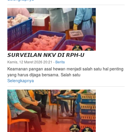
𝙎𝙐𝙍𝙑𝙀𝙄𝙇𝘼𝙉 𝙉𝙆𝙑 𝘿𝙄 𝙍𝙋𝙃-𝙐
Kamis, 12 Maret 2026 20:21
-
Berita
Keamanan pangan asal hewan menjadi salah satu hal penting
yang harus dijaga bersama. Salah satu
Selengkapnya