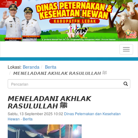
Dinas
Peternakan
dan
Lokasi:
Beranda
Berita
Kesehatan
𝙈𝙀𝙉𝙀𝙇𝘼𝘿𝘼𝙉𝙄 𝘼𝙆𝙃𝙇𝘼𝙆 𝙍𝘼𝙎𝙐𝙇𝙐𝙇𝙇𝘼𝙃 ﷺ
Hewan
Kabupaten
𝙈𝙀𝙉𝙀𝙇𝘼𝘿𝘼𝙉𝙄 𝘼𝙆𝙃𝙇𝘼𝙆
Lebak
𝙍𝘼𝙎𝙐𝙇𝙐𝙇𝙇𝘼𝙃 ﷺ
Situs
Sabtu, 13 September 2025 10:02
Dinas Peternakan dan Kesehatan
Resmi
Hewan
-
Berita
Dinas
Peternakan