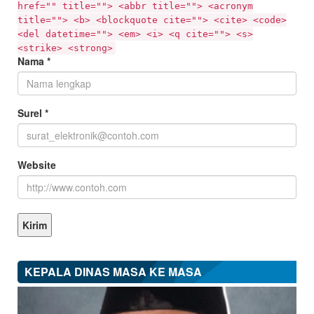
href="" title=""> <abbr title=""> <acronym
title=""> <b> <blockquote cite=""> <cite> <code>
<del datetime=""> <em> <i> <q cite=""> <s>
<strike> <strong>
Nama
*
Surel
*
Website
KEPALA DINAS MASA KE MASA