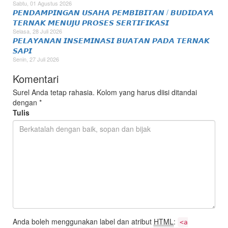
Sabtu, 01 Agustus 2026
𝙋𝙀𝙉𝘿𝘼𝙈𝙋𝙄𝙉𝙂𝘼𝙉 𝙐𝙎𝘼𝙃𝘼 𝙋𝙀𝙈𝘽𝙄𝘽𝙄𝙏𝘼𝙉 / 𝘽𝙐𝘿𝙄𝘿𝘼𝙔𝘼
𝙏𝙀𝙍𝙉𝘼𝙆 𝙈𝙀𝙉𝙐𝙅𝙐 𝙋𝙍𝙊𝙎𝙀𝙎 𝙎𝙀𝙍𝙏𝙄𝙁𝙄𝙆𝘼𝙎𝙄
Selasa, 28 Juli 2026
𝙋𝙀𝙇𝘼𝙔𝘼𝙉𝘼𝙉 𝙄𝙉𝙎𝙀𝙈𝙄𝙉𝘼𝙎𝙄 𝘽𝙐𝘼𝙏𝘼𝙉 𝙋𝘼𝘿𝘼 𝙏𝙀𝙍𝙉𝘼𝙆
𝙎𝘼𝙋𝙄
Senin, 27 Juli 2026
Komentari
Surel Anda tetap rahasia. Kolom yang harus diisi ditandai
dengan
*
Tulis
Anda boleh menggunakan label dan atribut
HTML
:
<a