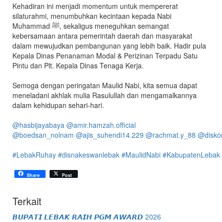
Kehadiran ini menjadi momentum untuk mempererat
silaturahmi, menumbuhkan kecintaan kepada Nabi
Muhammad ﷺ, sekaligus meneguhkan semangat
kebersamaan antara pemerintah daerah dan masyarakat
dalam mewujudkan pembangunan yang lebih baik. Hadir pula
Kepala Dinas Penanaman Modal & Perizinan Terpadu Satu
Pintu dan Plt. Kepala Dinas Tenaga Kerja.
Semoga dengan peringatan Maulid Nabi, kita semua dapat
meneladani akhlak mulia Rasulullah dan mengamalkannya
dalam kehidupan sehari-hari.
@hasbijayabaya
@amir.hamzah.official
@boedsan_nolnam
@ajis_suhendi14.229
@rachmat.y_88
@disko
#LebakRuhay
#disnakeswanlebak
#MaulidNabi
#KabupatenLebak
Share
Post
Terkait
𝘽𝙐𝙋𝘼𝙏𝙄 𝙇𝙀𝘽𝘼𝙆 𝙍𝘼𝙄𝙃 𝙋𝙂𝙈 𝘼𝙒𝘼𝙍𝘿 2026