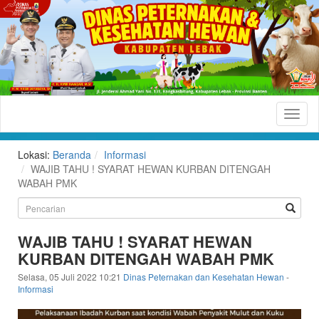
Dinas
Peternakan
dan
Lokasi:
Beranda
Informasi
Kesehatan
WAJIB TAHU ! SYARAT HEWAN KURBAN DITENGAH
WABAH PMK
Hewan
Kabupaten
Lebak
WAJIB TAHU ! SYARAT HEWAN
KURBAN DITENGAH WABAH PMK
Situs
Resmi
Selasa, 05 Juli 2022 10:21
Dinas Peternakan dan Kesehatan Hewan
-
Informasi
Dinas
Peternakan