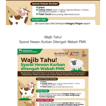
dan
Kesehatan
Hewan
Kabupaten
Lebak
Wajib Tahu!
Syarat Hewan Kurban Ditengah Wabah PMK.