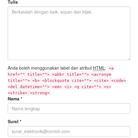
Tulis
Anda boleh menggunakan label dan atribut
HTML
:
<a
href="" title=""> <abbr title=""> <acronym
title=""> <b> <blockquote cite=""> <cite> <code>
<del datetime=""> <em> <i> <q cite=""> <s>
<strike> <strong>
Nama
*
Surel
*