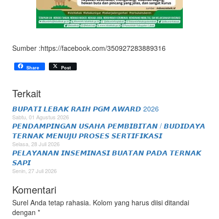
Sumber :https://facebook.com/350927283889316
Share
Post
Terkait
𝘽𝙐𝙋𝘼𝙏𝙄 𝙇𝙀𝘽𝘼𝙆 𝙍𝘼𝙄𝙃 𝙋𝙂𝙈 𝘼𝙒𝘼𝙍𝘿 2026
Sabtu, 01 Agustus 2026
𝙋𝙀𝙉𝘿𝘼𝙈𝙋𝙄𝙉𝙂𝘼𝙉 𝙐𝙎𝘼𝙃𝘼 𝙋𝙀𝙈𝘽𝙄𝘽𝙄𝙏𝘼𝙉 / 𝘽𝙐𝘿𝙄𝘿𝘼𝙔𝘼
𝙏𝙀𝙍𝙉𝘼𝙆 𝙈𝙀𝙉𝙐𝙅𝙐 𝙋𝙍𝙊𝙎𝙀𝙎 𝙎𝙀𝙍𝙏𝙄𝙁𝙄𝙆𝘼𝙎𝙄
Selasa, 28 Juli 2026
𝙋𝙀𝙇𝘼𝙔𝘼𝙉𝘼𝙉 𝙄𝙉𝙎𝙀𝙈𝙄𝙉𝘼𝙎𝙄 𝘽𝙐𝘼𝙏𝘼𝙉 𝙋𝘼𝘿𝘼 𝙏𝙀𝙍𝙉𝘼𝙆
𝙎𝘼𝙋𝙄
Senin, 27 Juli 2026
Komentari
Surel Anda tetap rahasia. Kolom yang harus diisi ditandai
dengan
*