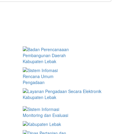
Tautan
INF