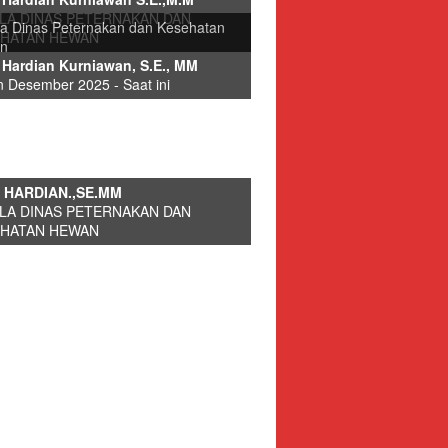
LA DINAS PETERNAKAN DAN
a Dinas Peternakan dan Kesehatan
pinan
EHATAN HEWAN
n
 Hardian Kurniawan, S.E., MM
ALA DINAS MASA KE MASA
 Desember 2025 - Saat ini
STASI DINAS PETERNAKAN
 KESEHATAN HEWAN
 HARDIAN.,SE.MM
LA DINAS PETERNAKAN DAN
awai
EHATAN HEWAN