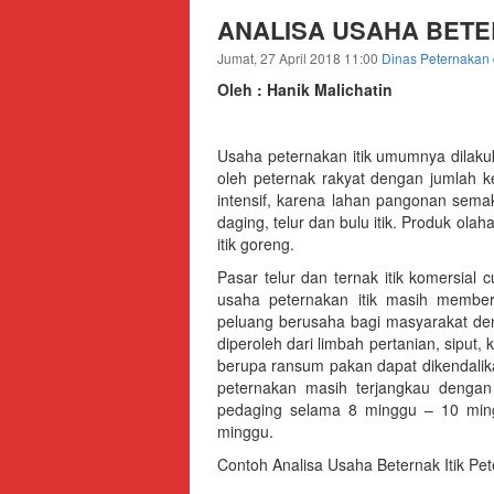
Kabupaten
ANALISA USAHA BETE
Lebak
Jumat, 27 April 2018 11:00
Dinas Peternakan
Situs
Oleh : Hanik Malichatin
Resmi
Dinas
Usaha peternakan itik umumnya dilaku
Peternakan
oleh peternak rakyat dengan jumlah ke
dan
intensif, karena lahan pangonan sema
Kesehatan
daging, telur dan bulu itik. Produk ola
itik goreng.
Hewan
Kabupaten
Pasar telur dan ternak itik komersial
Lebak
usaha peternakan itik masih membe
peluang berusaha bagi masyarakat d
diperoleh dari limbah pertanian, siput
berupa ransum pakan dapat dikendalika
peternakan masih terjangkau dengan 
pedaging selama 8 minggu – 10 mingg
minggu.
Contoh Analisa Usaha Beternak Itik Pet