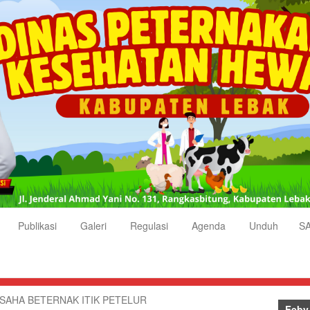
Publikasi
Galeri
Regulasi
Agenda
Unduh
S
USAHA BETERNAK ITIK PETELUR
Feby