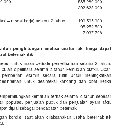
0.000
585.280.000
292.625.000
asi – modal kerja) selama 2 tahun
190.505.000
95.252.500
7.937.708
ontoh penghitungan analisa usaha itik, harga dapat
at beternak itik
ersebut untuk masa periode pemeliharaan selama 2 tahun.
7 bulan dipelihara selama 2 tahun kemudian diafkir. Obat-
 pemberian vitamin secara rutin untuk meningkatkan
, desinfektan untuk desinfeksi kandang dan obat ketika
mperhitungkan kematian ternak selama 2 tahun sebesar
ri populasi, penjualan pupuk dan penjualan ayam afkir.
dapat dijual sebagai pendapatan peternak.
gan kondisi saat akan dilaksanakan usaha beternak itik
tu.