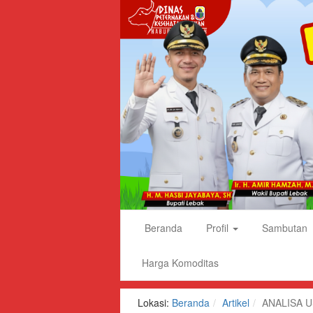
Dinas
Beranda
Profil
Sambutan
Peternakan
dan
Harga Komoditas
Kesehatan
Hewan
Lokasi:
Beranda
Artikel
ANALISA 