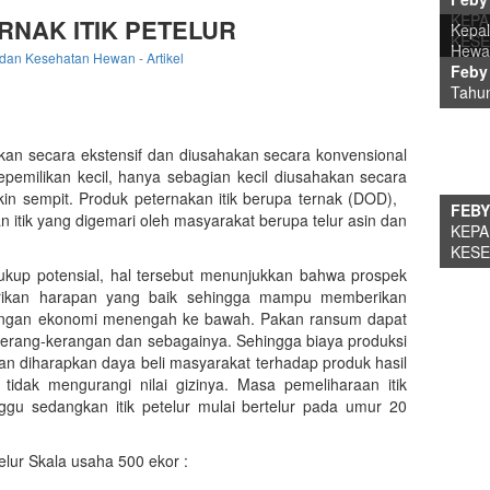
KEPA
RNAK ITIK PETELUR
Kepal
Pim
KES
Hewa
 dan Kesehatan Hewan
-
Artikel
Feby
KEP
Tahun
kan secara ekstensif dan diusahakan secara konvensional
PRE
pemilikan kecil, hanya sebagian kecil diusahakan secara
DAN
kin sempit. Produk peternakan itik berupa ternak (DOD),
FEBY
han itik yang digemari oleh masyarakat berupa telur asin dan
KEPA
Peg
KES
 cukup potensial, hal tersebut menunjukkan bahwa prospek
rikan harapan yang baik sehingga mampu memberikan
engan ekonomi menengah ke bawah. Pakan ransum dapat
, kerang-kerangan dan sebagainya. Sehingga biaya produksi
n diharapkan daya beli masyarakat terhadap produk hasil
tidak mengurangi nilai gizinya. Masa pemeliharaan itik
u sedangkan itik petelur mulai bertelur pada umur 20
elur Skala usaha 500 ekor :