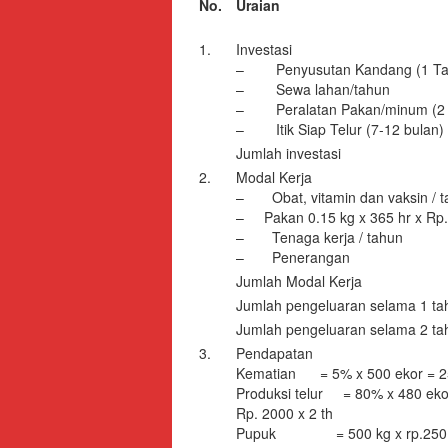
No.
Uraian
1.
Investasi
– Penyusutan Kandang (1 Ta
– Sewa lahan/tahun
– Peralatan Pakan/minum (2 
– Itik Siap Telur (7-12 bulan)
Jumlah investasi
2.
Modal Kerja
– Obat, vitamin dan vaksin / t
– Pakan 0.15 kg x 365 hr x Rp.
– Tenaga kerja / tahun
– Penerangan
Jumlah Modal Kerja
Jumlah pengeluaran selama 1 ta
Jumlah pengeluaran selama 2 ta
3.
Pendapatan
Kematian = 5% x 500 ekor = 2
Produksi telur = 80% x 480 ekor
Rp. 2000 x 2 th
Pupuk = 500 kg x rp.250 x