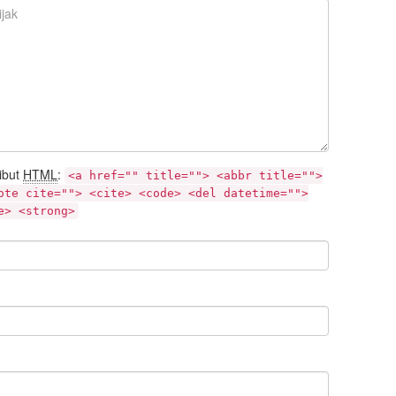
ibut
HTML
:
<a href="" title=""> <abbr title="">
ote cite=""> <cite> <code> <del datetime="">
e> <strong>