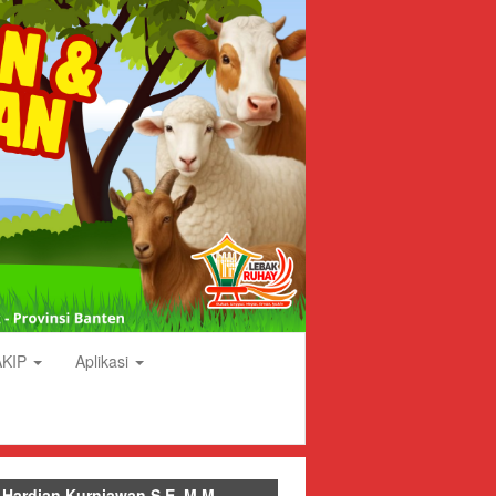
AKIP
Aplikasi
 Hardian Kurniawan S.E.,M.M