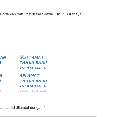
 Pertanian dan Peternakan Jawa Timur. Surabaya
𝙉
𝙎𝙀𝙇𝘼𝙈𝘼𝙏

𝙏𝘼𝙃𝙐𝙉 𝘽𝘼𝙍𝙐
𝙄𝙎𝙇𝘼𝙈 1448 𝙃
26
Selasa, 16 Juni 2026
arus diisi ditandai dengan
*