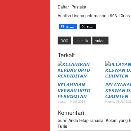
Daftar Pustaka :
Analisa Usaha peternakan 1996. Dinas
Share
Post
DOD
telur itik
vaksin
Terkait
𝙆𝙀𝙇𝘼𝙃𝙄𝙍𝘼𝙉
𝙋𝙀𝙇𝘼𝙔𝘼𝙉𝘼
𝙆𝙀𝙍𝘽𝘼𝙐 𝙐𝙋𝙏𝘿
𝙆𝙀𝙎𝙒𝘼𝙉 𝘿
𝙋𝙀𝙍𝘽𝙄𝘽𝙄𝙏𝘼𝙉
𝘾𝙄𝙍𝙄𝙉𝙏𝙀𝙉
Jumat, 10 Juli 2026
Kamis, 09 Juli 20
Komentari
Surel Anda tetap rahasia. Kolom yang h
Tulis