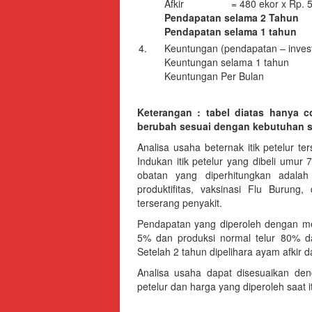
Afkir = 480 ekor x Rp. 5
Pendapatan selama 2 Tahun
Pendapatan selama 1 tahun
4.
Keuntungan (pendapatan – invest
Keuntungan selama 1 tahun
Keuntungan Per Bulan
Keterangan : tabel diatas hanya c
berubah sesuai dengan kebutuhan sa
Analisa usaha beternak itik petelur t
Indukan itik petelur yang dibeli umur 
obatan yang diperhitungkan adalah
produktifitas, vaksinasi Flu Burung
terserang penyakit.
Pendapatan yang diperoleh dengan me
5% dan produksi normal telur 80% da
Setelah 2 tahun dipelihara ayam afkir 
Analisa usaha dapat disesuaikan den
petelur dan harga yang diperoleh saat i