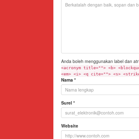
Anda boleh menggunakan label dan atr
<acronym title=""> <b> <blockqu
<em> <i> <q cite=""> <s> <strik
Nama
*
Surel
*
Website