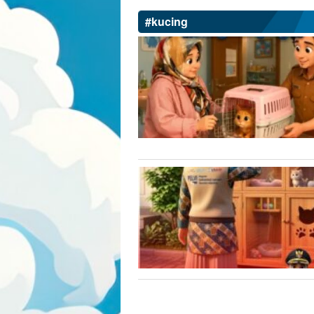
Kabupaten
#kucing
Lebak
Situs
Resmi
Dinas
Peternakan
dan
Kesehatan
Hewan
Kabupaten
Lebak