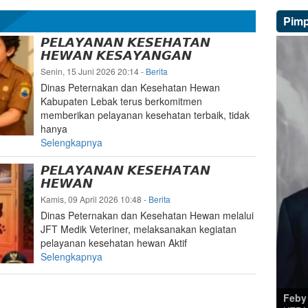
Pim
𝙋𝙀𝙇𝘼𝙔𝘼𝙉𝘼𝙉 𝙆𝙀𝙎𝙀𝙃𝘼𝙏𝘼𝙉
𝙃𝙀𝙒𝘼𝙉 𝙆𝙀𝙎𝘼𝙔𝘼𝙉𝙂𝘼𝙉
Senin, 15 Juni 2026 20:14
-
Berita
Dinas Peternakan dan Kesehatan Hewan
Kabupaten Lebak terus berkomitmen
memberikan pelayanan kesehatan terbaik, tidak
hanya
Selengkapnya
𝙋𝙀𝙇𝘼𝙔𝘼𝙉𝘼𝙉 𝙆𝙀𝙎𝙀𝙃𝘼𝙏𝘼𝙉
𝙃𝙀𝙒𝘼𝙉
Kamis, 09 April 2026 10:48
-
Berita
Dinas Peternakan dan Kesehatan Hewan melalui
JFT Medik Veteriner, melaksanakan kegiatan
pelayanan kesehatan hewan Aktif
Selengkapnya
Feby