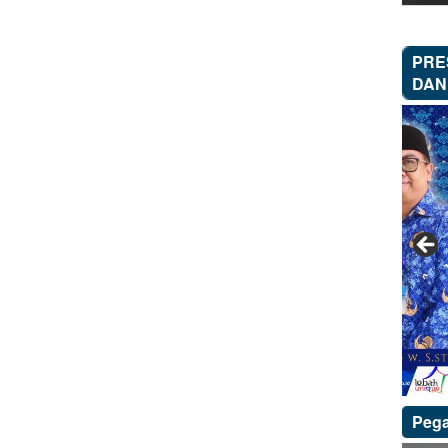
PRE
DAN
Peg