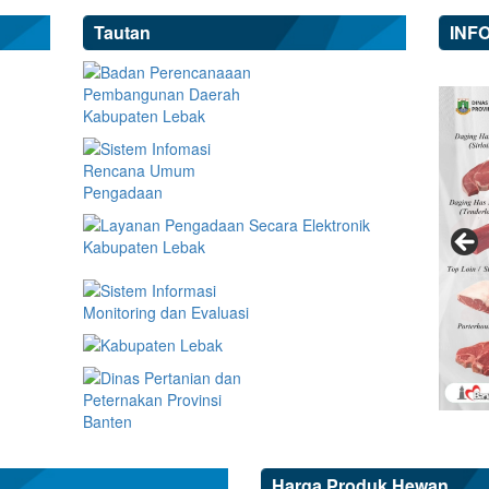
Tautan
INF
Harga Produk Hewan