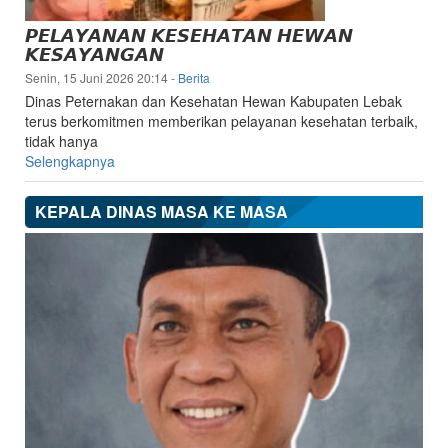
dan
𝙋𝙀𝙇𝘼𝙔𝘼𝙉𝘼𝙉 𝙆𝙀𝙎𝙀𝙃𝘼𝙏𝘼𝙉 𝙃𝙀𝙒𝘼𝙉
Kesehatan
𝙆𝙀𝙎𝘼𝙔𝘼𝙉𝙂𝘼𝙉
Hewan
Senin, 15 Juni 2026 20:14
-
Berita
Kabupaten
Dinas Peternakan dan Kesehatan Hewan Kabupaten Lebak
Lebak
terus berkomitmen memberikan pelayanan kesehatan terbaik,
tidak hanya
Selengkapnya
KEPALA DINAS MASA KE MASA